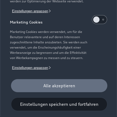
werden zur Optimierung der Webseite verwendet.
Im Schaffeld 1
Einstellungen anpassen
79736 Rickenbach
Marketing Cookies
07765 554
Marketing Cookies werden verwendet, um für die
Benutzer relevantere und auf deren Interessen
Rickenbach@autohaus-stoll.de
zugeschnittene Inhalte anzubieten. Sie werden auch
verwendet, um die Erscheinungshäufigkeit einer
Werbeanzeige zu begrenzen und um die Effektivität
Kontaktdaten herunterladen
von Werbekampagnen zu messen und zu steuern.
Einstellungen anpassen
Öffnungszeiten
Alle akzeptieren
Service
Geschlossen
,
öffnet am
Montag 08:00
Einstellungen speichern und fortfahren