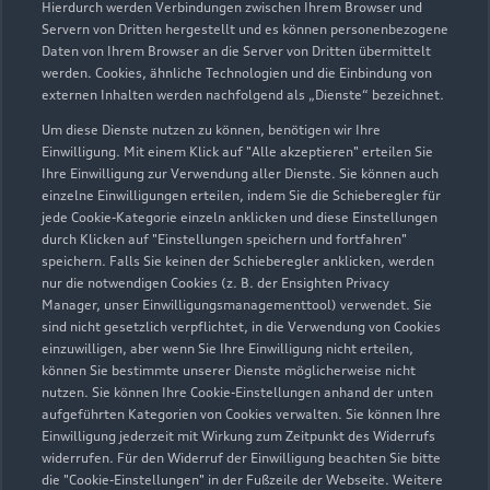
Hierdurch werden Verbindungen zwischen Ihrem Browser und
Servern von Dritten hergestellt und es können personenbezogene
Daten von Ihrem Browser an die Server von Dritten übermittelt
Wir beraten Sie gerne
werden. Cookies, ähnliche Technologien und die Einbindung von
externen Inhalten werden nachfolgend als „Dienste“ bezeichnet.
Hier finden Sie die passenden Ansprechpartnerinnen
Um diese Dienste nutzen zu können, benötigen wir Ihre
und Ansprechpartner.
Einwilligung. Mit einem Klick auf "Alle akzeptieren" erteilen Sie
Ihre Einwilligung zur Verwendung aller Dienste. Sie können auch
einzelne Einwilligungen erteilen, indem Sie die Schieberegler für
Zur Teamübersicht
jede Cookie-Kategorie einzeln anklicken und diese Einstellungen
durch Klicken auf "Einstellungen speichern und fortfahren"
speichern. Falls Sie keinen der Schieberegler anklicken, werden
nur die notwendigen Cookies (z. B. der Ensighten Privacy
Manager, unser Einwilligungsmanagementtool) verwendet. Sie
sind nicht gesetzlich verpflichtet, in die Verwendung von Cookies
einzuwilligen, aber wenn Sie Ihre Einwilligung nicht erteilen,
können Sie bestimmte unserer Dienste möglicherweise nicht
nutzen. Sie können Ihre Cookie-Einstellungen anhand der unten
Serviceberater kontaktieren
aufgeführten Kategorien von Cookies verwalten. Sie können Ihre
Einwilligung jederzeit mit Wirkung zum Zeitpunkt des Widerrufs
widerrufen. Für den Widerruf der Einwilligung beachten Sie bitte
die "Cookie-Einstellungen" in der Fußzeile der Webseite. Weitere